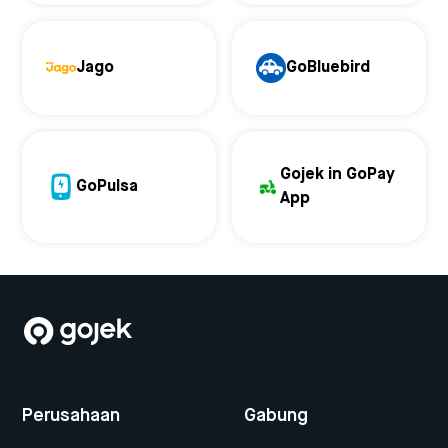
Jago
GoBluebird
Gojek in GoPay
GoPulsa
App
Perusahaan
Gabung