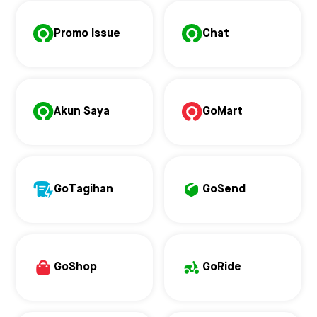
Promo Issue
Chat
Akun Saya
GoMart
GoTagihan
GoSend
GoShop
GoRide