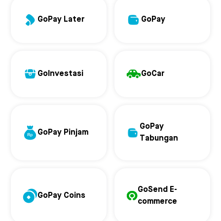
GoPay Later
GoPay
GoInvestasi
GoCar
GoPay
GoPay Pinjam
Tabungan
GoSend E-
GoPay Coins
commerce