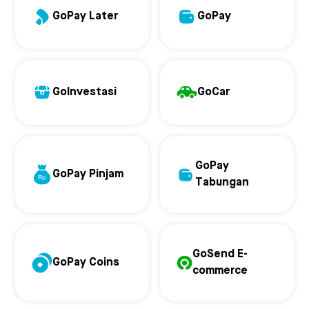
GoPay Later
GoPay
GoInvestasi
GoCar
GoPay
GoPay Pinjam
Tabungan
GoSend E-
GoPay Coins
commerce