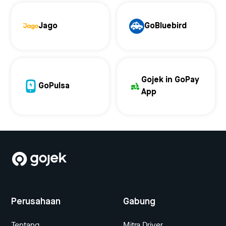
Jago
GoBluebird
Gojek in GoPay
GoPulsa
App
Perusahaan
Gabung
Tentang
Mitra Driver