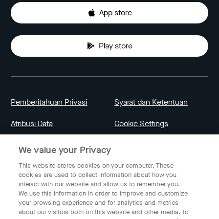
App store
Play store
Pemberitahuan Privasi
Syarat dan Ketentuan
Atribusi Data
Cookie Settings
We value your Privacy
Indonesia
This website stores cookies on your computer. These
cookies are used to collect information about how you
interact with our website and allow us to remember you.
Bahasa Indonesia
We use this information in order to improve and customize
your browsing experience and for analytics and metrics
about our visitors both on this website and other media. To