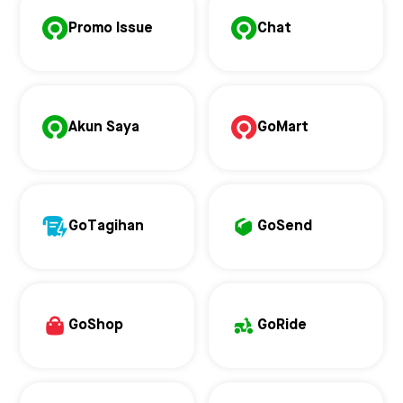
Promo Issue
Chat
Akun Saya
GoMart
GoTagihan
GoSend
GoShop
GoRide