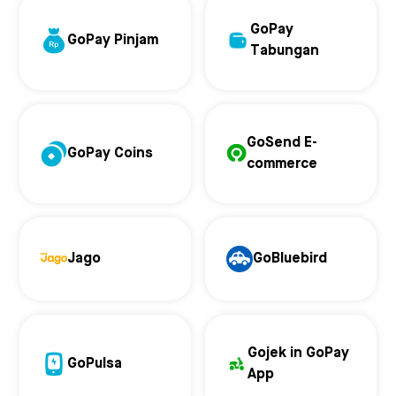
GoPay
GoPay Pinjam
Tabungan
GoSend E-
GoPay Coins
commerce
Jago
GoBluebird
Gojek in GoPay
GoPulsa
App