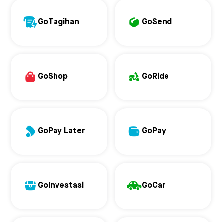
GoTagihan
GoSend
GoShop
GoRide
GoPay Later
GoPay
GoInvestasi
GoCar