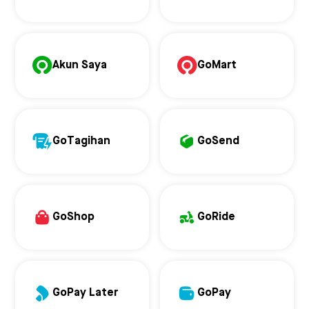
Akun Saya
GoMart
GoTagihan
GoSend
GoShop
GoRide
GoPay Later
GoPay