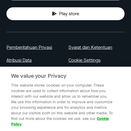
Play store
Pemberitahuan Privasi
Syarat dan Ketentuan
Atribusi Data
Cookie Settings
We value your Privacy
Indonesia
This website stores cookies on your computer. These
cookies are used to collect information about how you
interact with our website and allow us to remember you.
Bahasa Indonesia
We use this information in order to improve and customize
your browsing experience and for analytics and metrics
about our visitors both on this website and other media. To
find out more about the cookies we use, see our
Cookie
© 2023 Gojek | Gojek adalah merek milik PT GoTo Gojek
Policy
Tokopedia Tbk. Terdaftar pada Direktorat Jendral Kekayaan