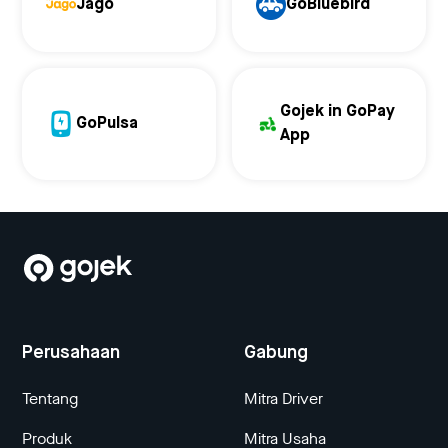
Jago
GoBluebird
Gojek in GoPay
GoPulsa
App
Perusahaan
Gabung
Tentang
Mitra Driver
Produk
Mitra Usaha