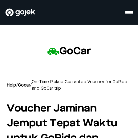
GoCar
On-Time Pickup Guarantee Voucher for GoRide
Help
/
Gocar
/
and GoCar trip
Voucher Jaminan
Jemput Tepat Waktu