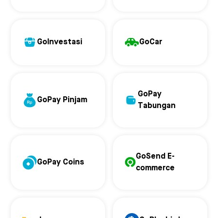
GoInvestasi
GoCar
GoPay
GoPay Pinjam
Tabungan
GoSend E-
GoPay Coins
commerce