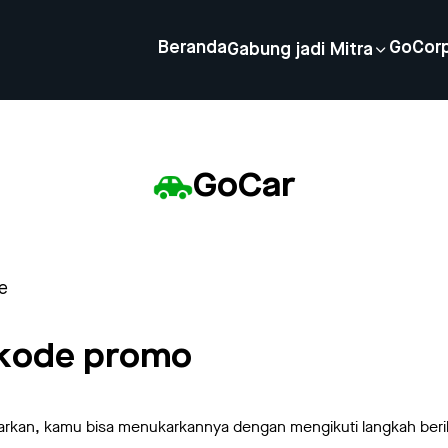
Beranda
GoCor
Gabung jadi Mitra
GoCar
e
kode promo
arkan, kamu bisa menukarkannya dengan mengikuti langkah berik