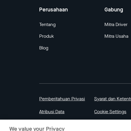
Perusahaan
Gabung
Tentang
Mitra Driver
Produk
Mitra Usaha
Blog
Pemberitahuan Privasi
Syarat dan Keten
Atribusi Data
Cookie Settings
We value your Privacy
© 2023 Gojek | Gojek adalah merek milik PT G