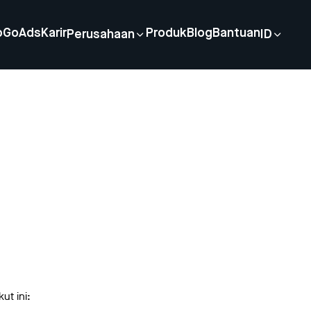
p
GoAds
Karir
Produk
Blog
Bantuan
Perusahaan
ID
ut ini: