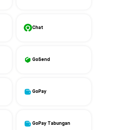
Chat
GoSend
GoPay
GoPay Tabungan