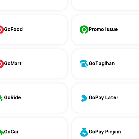
GoFood
Promo Issue
GoMart
GoTagihan
GoRide
GoPay Later
GoCar
GoPay Pinjam