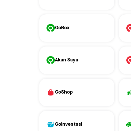
GoBox
Akun Saya
GoShop
GoInvestasi