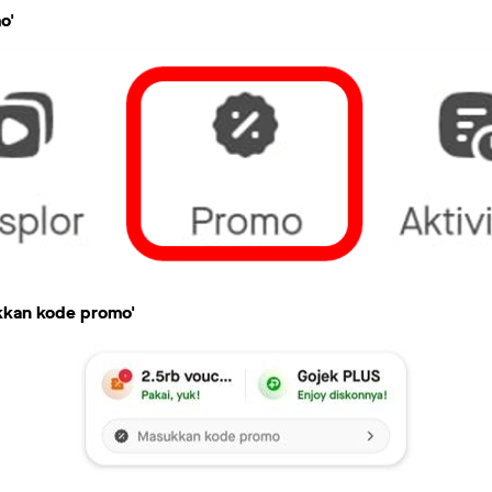
o'
kkan kode promo'