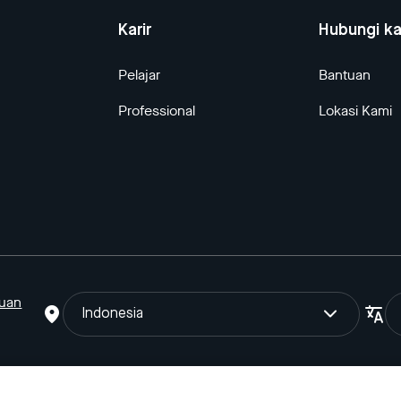
Karir
Hubungi k
Pelajar
Bantuan
Professional
Lokasi Kami
tuan
Indonesia
oTo Gojek Tokopedia Tbk. Terdaftar pada Direktorat Jendral Keka