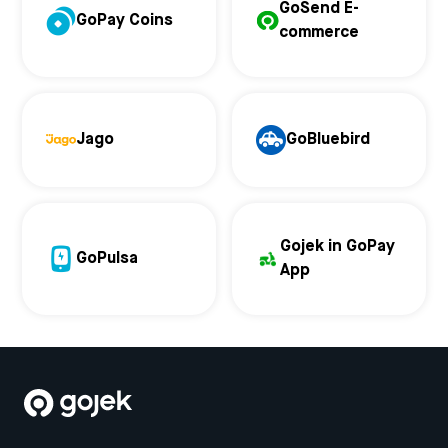
GoSend E-
GoPay Coins
commerce
Jago
GoBluebird
Gojek in GoPay
GoPulsa
App