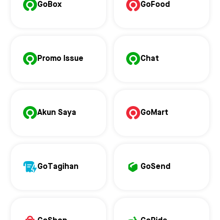
GoBox
GoFood
Promo Issue
Chat
Akun Saya
GoMart
GoTagihan
GoSend