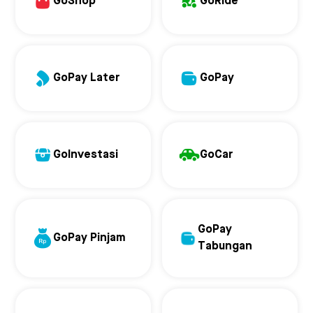
GoShop
GoRide
GoPay Later
GoPay
GoInvestasi
GoCar
GoPay
GoPay Pinjam
Tabungan