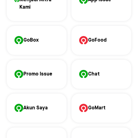
Menjadi Mitra
App Issue
Kami
GoBox
GoFood
Promo Issue
Chat
Akun Saya
GoMart