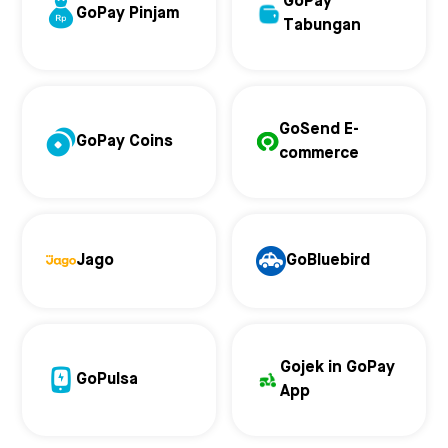
GoPay
GoPay Pinjam
Tabungan
GoSend E-
GoPay Coins
commerce
Jago
GoBluebird
Gojek in GoPay
GoPulsa
App