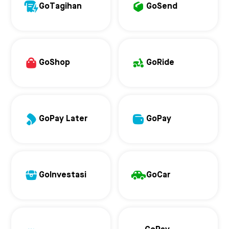
GoTagihan
GoSend
GoShop
GoRide
GoPay Later
GoPay
GoInvestasi
GoCar