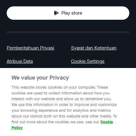
Play store
Pemberitahuan Privasi
Syarat dan Ketentuan
Atribusi Data
Cookie Settings
We value your Privacy
Indonesia
This website stores cookies on your computer. These
cookies are used to collect information about how you
interact with our website and allow us to remember you.
Bahasa Indonesia
We use this information in order to improve and customize
your browsing experience and for analytics and metrics
about our visitors both on this website and other media. To
find out more about the cookies we use, see our
Cookie
© 2023 Gojek | Gojek adalah merek milik PT GoTo Gojek
Policy
Tokopedia Tbk. Terdaftar pada Direktorat Jendral Kekayaan