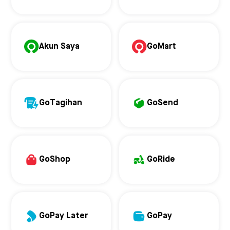
Akun Saya
GoMart
GoTagihan
GoSend
GoShop
GoRide
GoPay Later
GoPay