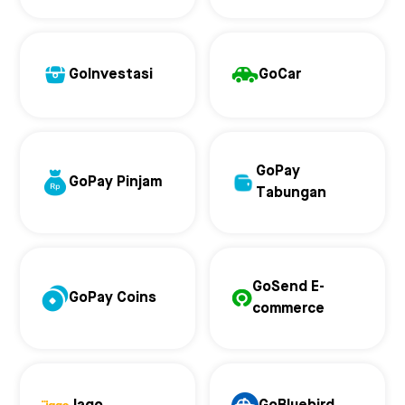
GoInvestasi
GoCar
GoPay
GoPay Pinjam
Tabungan
GoSend E-
GoPay Coins
commerce