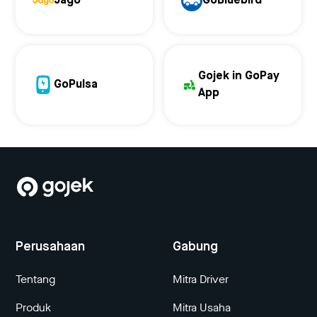
Jago
GoBluebird
Gojek in GoPay
GoPulsa
App
Perusahaan
Gabung
Tentang
Mitra Driver
Produk
Mitra Usaha