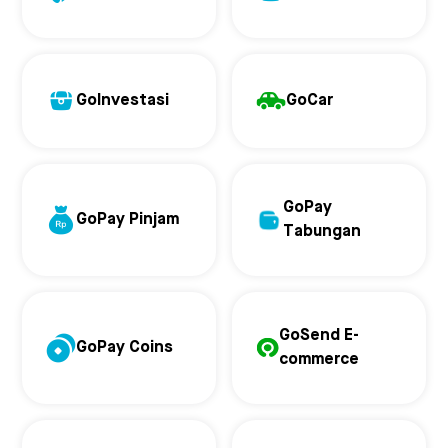
GoInvestasi
GoCar
GoPay
GoPay Pinjam
Tabungan
GoSend E-
GoPay Coins
commerce