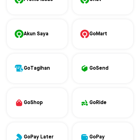
Akun Saya
GoMart
GoTagihan
GoSend
GoShop
GoRide
GoPay Later
GoPay