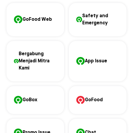
Safety and
GoFood Web
Emergency
Bergabung
Menjadi Mitra
App Issue
Kami
GoBox
GoFood
Promo Issue
Chat