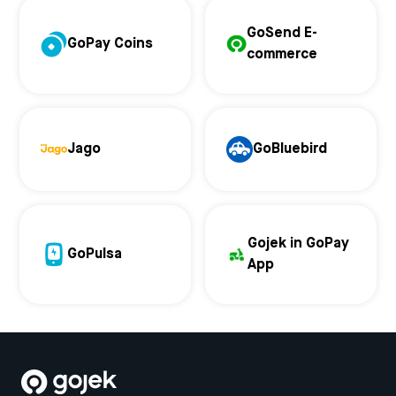
GoSend E-
GoPay Coins
commerce
Jago
GoBluebird
Gojek in GoPay
GoPulsa
App