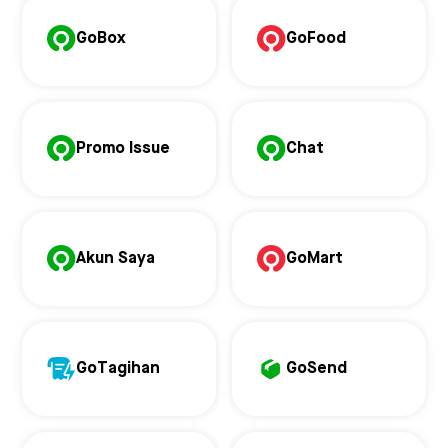
GoBox
GoFood
Promo Issue
Chat
Akun Saya
GoMart
GoTagihan
GoSend