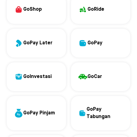
GoShop
GoRide
GoPay Later
GoPay
GoInvestasi
GoCar
GoPay
GoPay Pinjam
Tabungan