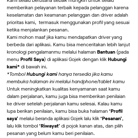
Kami selalu berusaha sebaik mungkin untuk selalu
memberikan pelayanan terbaik kepada pelanggan karena
keselamatan dan keamanan pelanggan dan driver adalah
prioritas kami, termasuk menggunakan profil yang sesuai
ketika menjalankan pesanan.
Kami mohon maaf jika kamu mendapatkan driver yang
berbeda dari aplikasi. Kamu bisa menceritakan lebih lanjut
kronologi pengalamanmu melalui halaman
Bantuan
(pada
menu
Profil Saya
) di aplikasi Gojek dengan klik
Hubungi
kami*
di bawah ini.
*Tombol
Hubungi kami
hanya tersedia jika kamu
membuka halaman ini melalui handphone/tablet kamu
Untuk meningkatkan kualitas kenyamanan saat kamu
dalam perjalanan, kamu juga bisa memberikan penilaian
ke driver setelah perjalanan kamu selesai. Kalau kamu
lupa berikan penilaian, kamu bisa buka halaman
‘Profil
saya’
melalui beranda aplikasi Gojek lalu klik
‘Pesanan’
,
lalu klik tombol
‘Riwayat’
di pojok kanan atas, dan pilih
pesanan yang belum kamu beri penilaian.