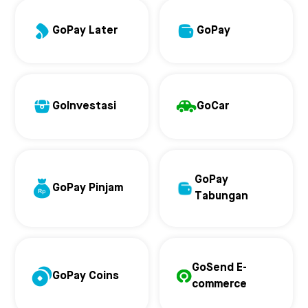
GoPay Later
GoPay
GoInvestasi
GoCar
GoPay
GoPay Pinjam
Tabungan
GoSend E-
GoPay Coins
commerce