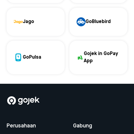
Jago
GoBluebird
Gojek in GoPay
GoPulsa
App
Perusahaan
Gabung