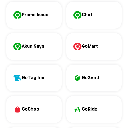
Promo Issue
Chat
Akun Saya
GoMart
GoTagihan
GoSend
GoShop
GoRide