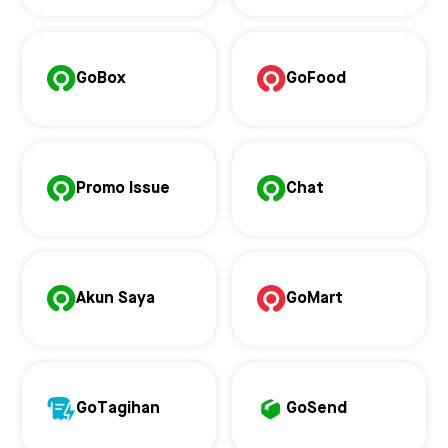
GoBox
GoFood
Promo Issue
Chat
Akun Saya
GoMart
GoTagihan
GoSend