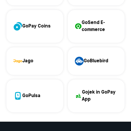
GoSend E-
GoPay Coins
commerce
Jago
GoBluebird
Gojek in GoPay
GoPulsa
App