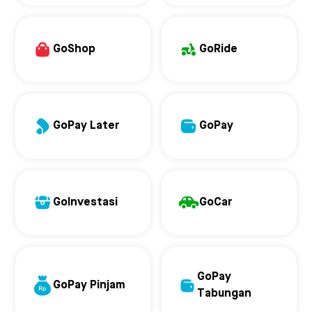
GoShop
GoRide
GoPay Later
GoPay
GoInvestasi
GoCar
GoPay
GoPay Pinjam
Tabungan