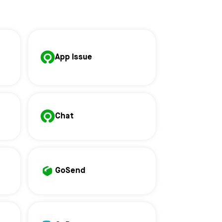
App Issue
Chat
GoSend