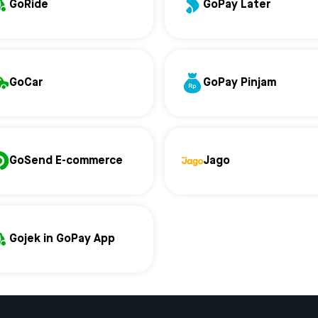
GoRide
GoPay Later
GoCar
GoPay Pinjam
GoSend E-commerce
Jago
Gojek in GoPay App