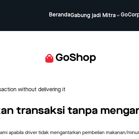
Beranda
GoCor
Gabung jadi Mitra
GoShop
action without delivering it
kan transaksi tanpa meng
ami apabila driver tidak mengantarkan pembelian makanan/minu