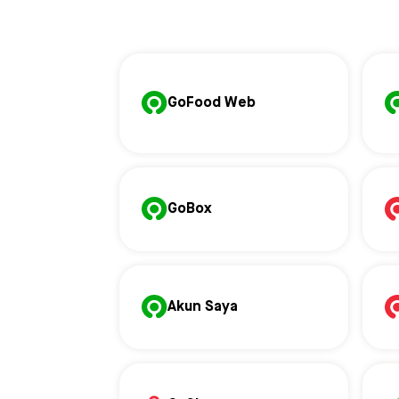
GoFood Web
GoBox
Akun Saya