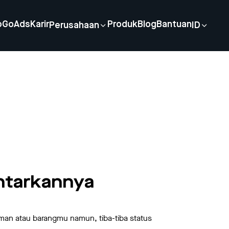
p
GoAds
Karir
Produk
Blog
Bantuan
Perusahaan
ID
antarkannya
man atau barangmu namun, tiba-tiba status