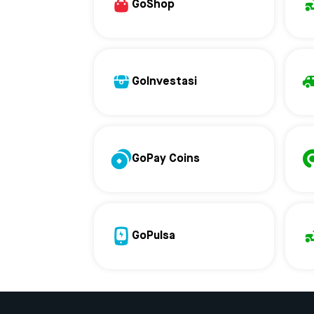
GoShop
GoInvestasi
GoPay Coins
GoPulsa