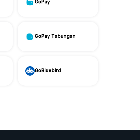
GoPay
GoPay Tabungan
GoBluebird