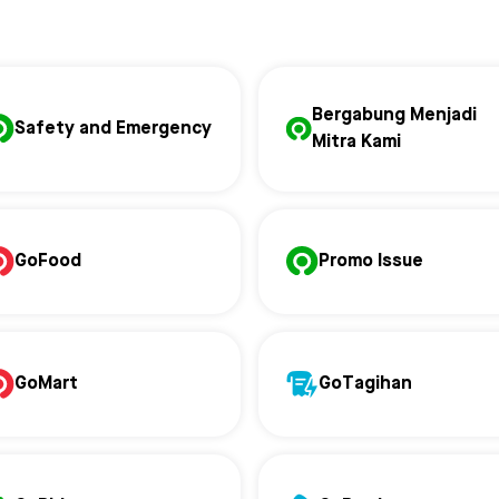
Bergabung Menjadi
Safety and Emergency
Mitra Kami
GoFood
Promo Issue
GoMart
GoTagihan