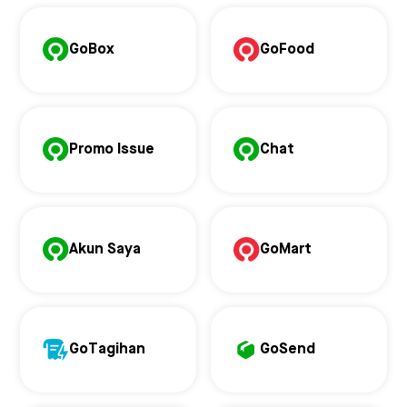
GoBox
GoFood
Promo Issue
Chat
Akun Saya
GoMart
GoTagihan
GoSend