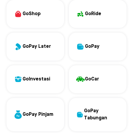
GoShop
GoRide
GoPay Later
GoPay
GoInvestasi
GoCar
GoPay
GoPay Pinjam
Tabungan