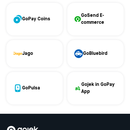
GoSend E-
GoPay Coins
commerce
Jago
GoBluebird
Gojek in GoPay
GoPulsa
App