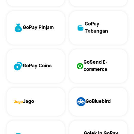
GoPay
GoPay Pinjam
Tabungan
GoSend E-
GoPay Coins
commerce
Jago
GoBluebird
Gojek in GoPay