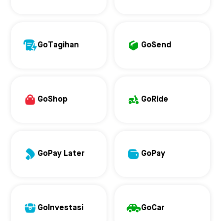
GoTagihan
GoSend
GoShop
GoRide
GoPay Later
GoPay
GoInvestasi
GoCar