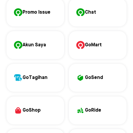
Promo Issue
Chat
Akun Saya
GoMart
GoTagihan
GoSend
GoShop
GoRide