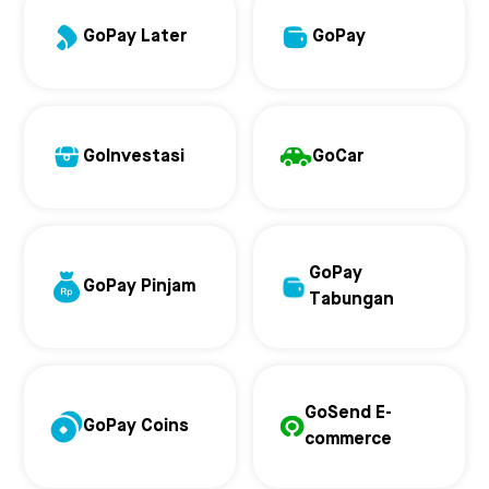
GoPay Later
GoPay
GoInvestasi
GoCar
GoPay
GoPay Pinjam
Tabungan
GoSend E-
GoPay Coins
commerce