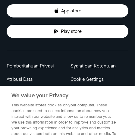
App store
Play store
Pemberitahuan Privasi
Syarat dan Ketentuan
Atribusi Data
Cookie Settings
We value your Privacy
Indonesia
This website stores cookies on your computer. These
cookies are used to collect information about how you
interact with our website and allow us to remember you.
Bahasa Indonesia
We use this information in order to improve and customize
your browsing experience and for analytics and metrics
about our visitors both on this website and other media. To