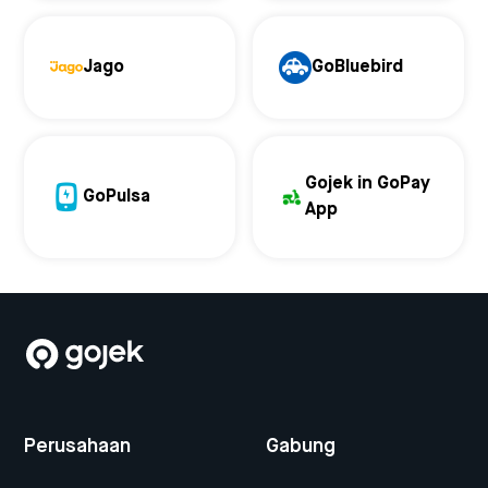
Jago
GoBluebird
Gojek in GoPay
GoPulsa
App
Perusahaan
Gabung