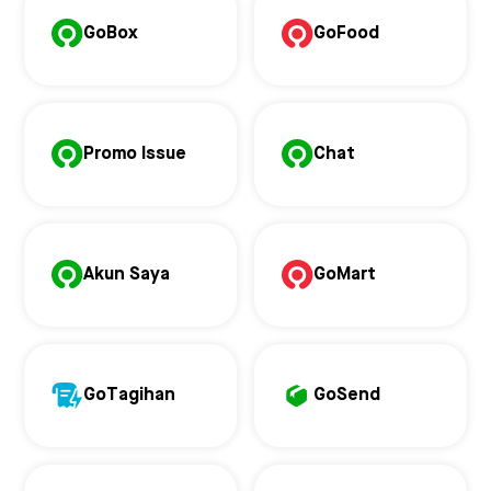
GoBox
GoFood
Promo Issue
Chat
Akun Saya
GoMart
GoTagihan
GoSend