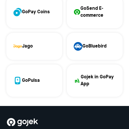
GoSend E-
GoPay Coins
commerce
Jago
GoBluebird
Gojek in GoPay
GoPulsa
App