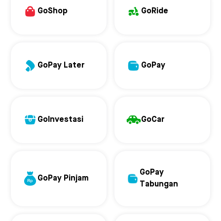
GoShop
GoRide
GoPay Later
GoPay
GoInvestasi
GoCar
GoPay
GoPay Pinjam
Tabungan