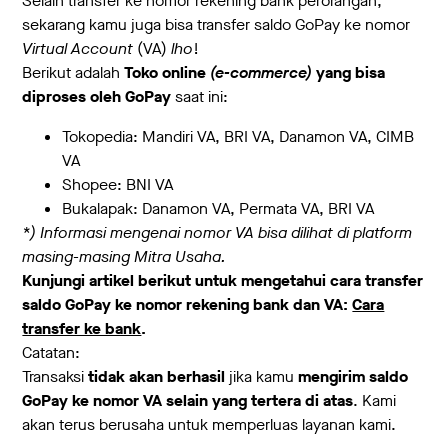
Selain transfer ke nomor rekening bank perorangan,
sekarang kamu juga bisa transfer saldo GoPay ke nomor
Virtual Account
(VA)
lho
!
Berikut adalah
Toko online
(e-commerce)
yang bisa
diproses oleh GoPay
saat ini:
Tokopedia: Mandiri VA, BRI VA, Danamon VA, CIMB
VA
Shopee: BNI VA
Bukalapak: Danamon VA, Permata VA, BRI VA
*) Informasi mengenai nomor VA bisa dilihat di platform
masing-masing Mitra Usaha.
Kunjungi artikel berikut untuk mengetahui cara transfer
saldo GoPay ke nomor rekening bank dan VA:
Cara
transfer ke bank
.
Catatan:
Transaksi
tidak akan berhasil
jika kamu
mengirim saldo
GoPay ke
nomor VA selain yang tertera di atas
. Kami
akan terus berusaha untuk memperluas layanan kami.