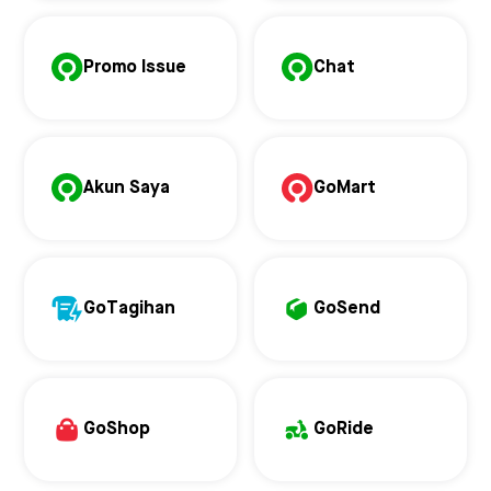
Promo Issue
Chat
Akun Saya
GoMart
GoTagihan
GoSend
GoShop
GoRide