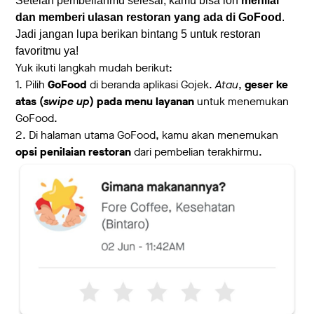
Setelah pembelianmu selesai, kamu bisa loh
menilai
dan memberi ulasan restoran yang ada di GoFood
.
Jadi jangan lupa berikan bintang 5 untuk restoran
favoritmu ya!
Yuk ikuti langkah mudah berikut:
1. Pilih
GoFood
di beranda aplikasi Gojek.
Atau
,
geser ke
atas (
swipe up
) pada menu layanan
untuk menemukan
GoFood.
2. Di halaman utama GoFood, kamu akan menemukan
opsi penilaian restoran
dari pembelian terakhirmu.