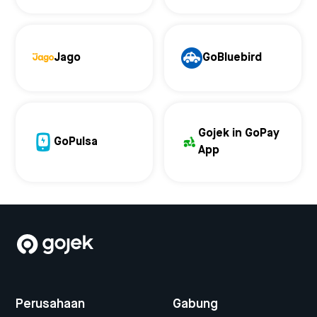
Jago
GoBluebird
Gojek in GoPay
GoPulsa
App
Perusahaan
Gabung