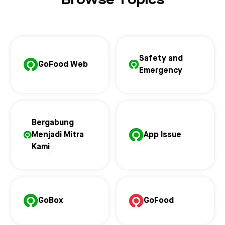
Browse Topics
Safety and
GoFood Web
Emergency
Bergabung
Menjadi Mitra
App Issue
Kami
GoBox
GoFood