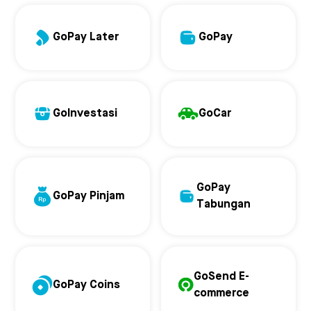
GoPay Later
GoPay
GoInvestasi
GoCar
GoPay
GoPay Pinjam
Tabungan
GoSend E-
GoPay Coins
commerce