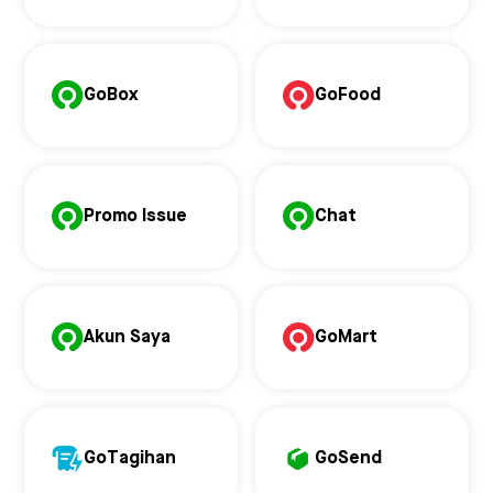
GoBox
GoFood
Promo Issue
Chat
Akun Saya
GoMart
GoTagihan
GoSend