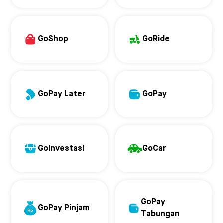
GoShop
GoRide
GoPay Later
GoPay
GoInvestasi
GoCar
GoPay
GoPay Pinjam
Tabungan