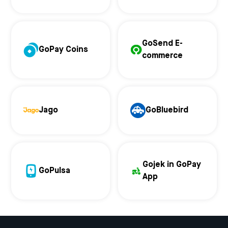
GoSend E-
GoPay Coins
commerce
Jago
GoBluebird
Gojek in GoPay
GoPulsa
App