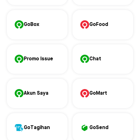
GoBox
GoFood
Promo Issue
Chat
Akun Saya
GoMart
GoTagihan
GoSend