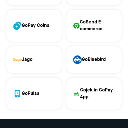
GoSend E-
GoPay Coins
commerce
Jago
GoBluebird
Gojek in GoPay
GoPulsa
App