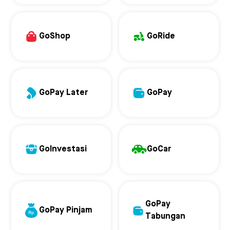
GoShop
GoRide
GoPay Later
GoPay
GoInvestasi
GoCar
GoPay
GoPay Pinjam
Tabungan