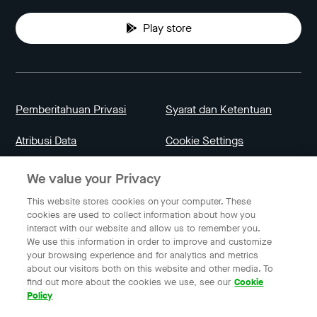
Play store
Pemberitahuan Privasi
Syarat dan Ketentuan
Atribusi Data
Cookie Settings
We value your Privacy
Indonesia
This website stores cookies on your computer. These
cookies are used to collect information about how you
interact with our website and allow us to remember you.
Bahasa Indonesia
We use this information in order to improve and customize
your browsing experience and for analytics and metrics
about our visitors both on this website and other media. To
find out more about the cookies we use, see our
Cookie
© 2023 Gojek | Gojek adalah merek milik PT GoTo Gojek
Policy
Tokopedia Tbk. Terdaftar pada Direktorat Jendral Kekayaan