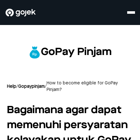
GoPay Pinjam
How to become eligible for GoPay
Help
/
Gopaypinjam
/
Pinjam?
Bagaimana agar dapat
memenuhi persyaratan