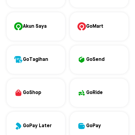
Akun Saya
GoMart
GoTagihan
GoSend
GoShop
GoRide
GoPay Later
GoPay