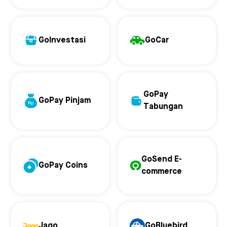
GoInvestasi
GoCar
GoPay
GoPay Pinjam
Tabungan
GoSend E-
GoPay Coins
commerce
Jago
GoBluebird