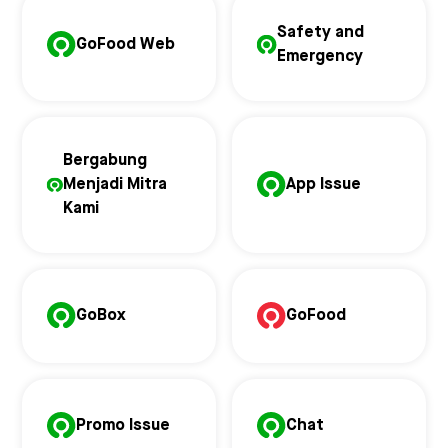
Safety and
GoFood Web
Emergency
Bergabung
Menjadi Mitra
App Issue
Kami
GoBox
GoFood
Promo Issue
Chat