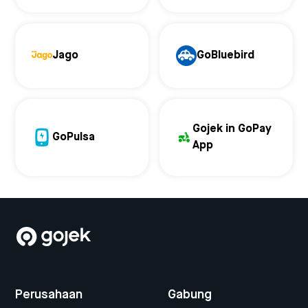
Jago
GoBluebird
Gojek in GoPay
GoPulsa
App
Perusahaan
Gabung