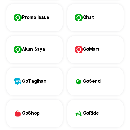
Promo Issue
Chat
Akun Saya
GoMart
GoTagihan
GoSend
GoShop
GoRide