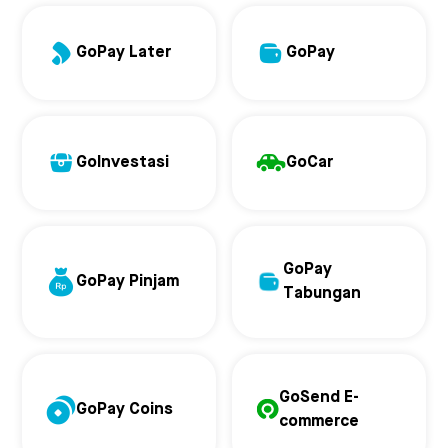
GoPay Later
GoPay
GoInvestasi
GoCar
GoPay
GoPay Pinjam
Tabungan
GoSend E-
GoPay Coins
commerce