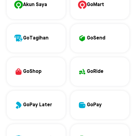
Akun Saya
GoMart
GoTagihan
GoSend
GoShop
GoRide
GoPay Later
GoPay