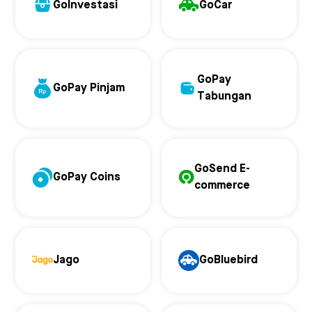
GoInvestasi
GoCar
GoPay
GoPay Pinjam
Tabungan
GoSend E-
GoPay Coins
commerce
Jago
GoBluebird