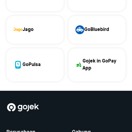
Jago
GoBluebird
Gojek in GoPay
GoPulsa
App