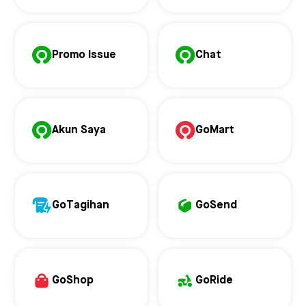
Promo Issue
Chat
Akun Saya
GoMart
GoTagihan
GoSend
GoShop
GoRide