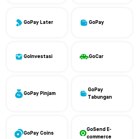
GoPay Later
GoPay
GoInvestasi
GoCar
GoPay
GoPay Pinjam
Tabungan
GoSend E-
GoPay Coins
commerce