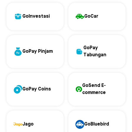
GoInvestasi
GoCar
GoPay
GoPay Pinjam
Tabungan
GoSend E-
GoPay Coins
commerce
Jago
GoBluebird