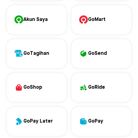
Akun Saya
GoMart
GoTagihan
GoSend
GoShop
GoRide
GoPay Later
GoPay