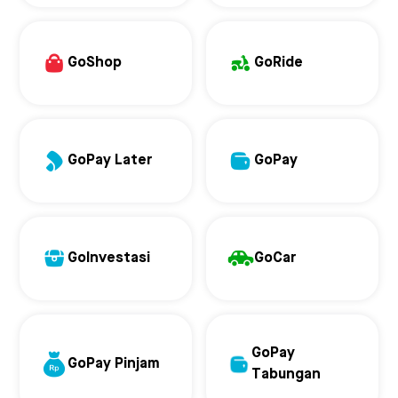
GoShop
GoRide
GoPay Later
GoPay
GoInvestasi
GoCar
GoPay
GoPay Pinjam
Tabungan