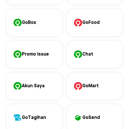
GoBox
GoFood
Promo Issue
Chat
Akun Saya
GoMart
GoTagihan
GoSend