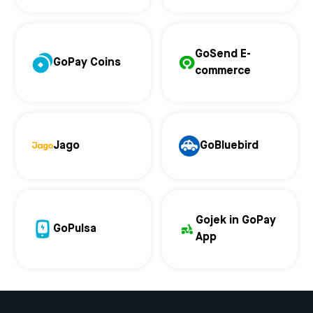
GoSend E-
GoPay Coins
commerce
Jago
GoBluebird
Gojek in GoPay
GoPulsa
App