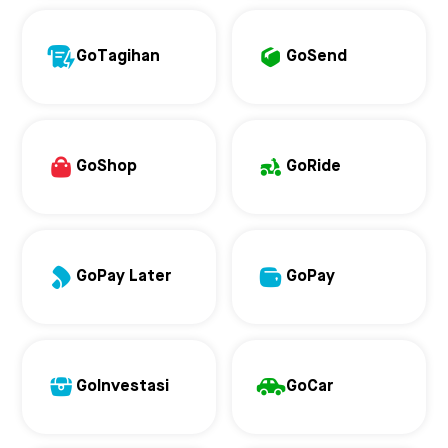
GoTagihan
GoSend
GoShop
GoRide
GoPay Later
GoPay
GoInvestasi
GoCar