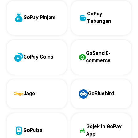
GoPay
GoPay Pinjam
Tabungan
GoSend E-
GoPay Coins
commerce
Jago
GoBluebird
Gojek in GoPay
GoPulsa
App