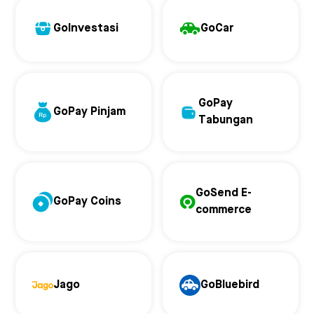
GoInvestasi
GoCar
GoPay
GoPay Pinjam
Tabungan
GoSend E-
GoPay Coins
commerce
Jago
GoBluebird