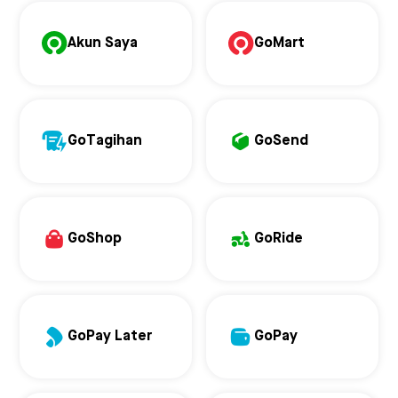
Akun Saya
GoMart
GoTagihan
GoSend
GoShop
GoRide
GoPay Later
GoPay