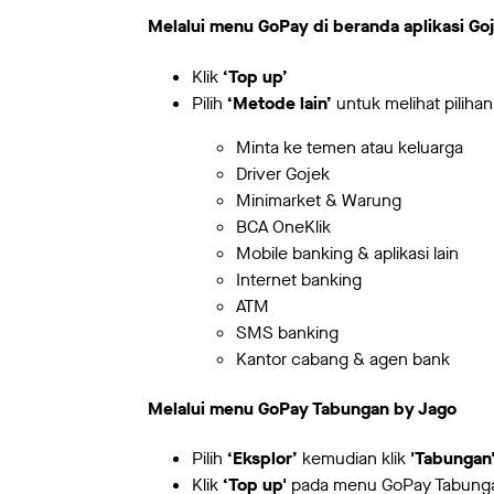
Melalui menu GoPay di beranda aplikasi Go
Klik
‘Top up’
Pilih
‘Metode lain’
untuk melihat pilih
Minta ke temen atau keluarga
Driver Gojek
Minimarket & Warung
BCA OneKlik
Mobile banking & aplikasi lain
Internet banking
ATM
SMS banking
Kantor cabang & agen bank
Melalui menu GoPay Tabungan by Jago
Pilih
‘Eksplor’
kemudian klik
'Tabungan
Klik
‘Top up'
pada menu GoPay Tabung