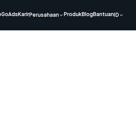
p
GoAds
Karir
Produk
Blog
Bantuan
Perusahaan
ID