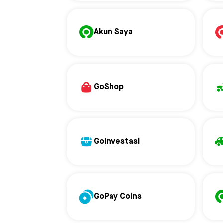
Akun Saya
GoShop
GoInvestasi
GoPay Coins