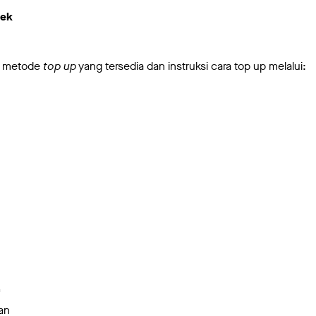
jek
an metode
top up
yang tersedia dan instruksi cara top up melalui:
'
an