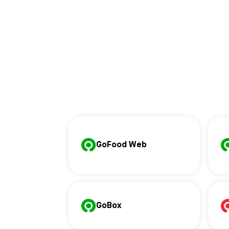
GoFood Web
GoBox