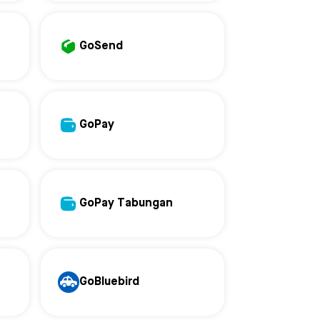
GoSend
GoPay
GoPay Tabungan
GoBluebird