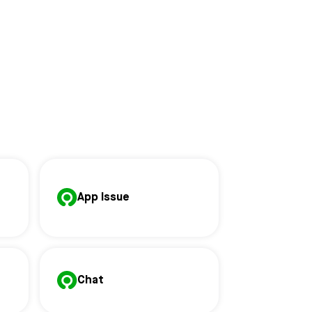
App Issue
Chat