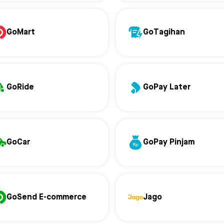
GoMart
GoTagihan
GoRide
GoPay Later
GoCar
GoPay Pinjam
GoSend E-commerce
Jago