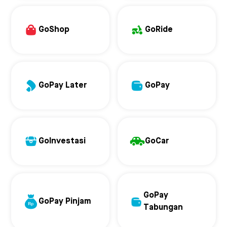
GoShop
GoRide
GoPay Later
GoPay
GoInvestasi
GoCar
GoPay
GoPay Pinjam
Tabungan