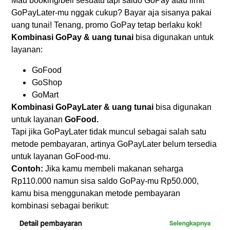
Mau booking/beli sesuatu tapi saldo GoPay atau limit
GoPayLater-mu nggak cukup? Bayar aja sisanya pakai
uang tunai! Tenang, promo GoPay tetap berlaku kok!
Kombinasi GoPay & uang tunai
bisa digunakan untuk
layanan:
GoFood
GoShop
GoMart
Kombinasi GoPayLater & uang tunai
bisa digunakan
untuk layanan
GoFood.
Tapi jika GoPayLater tidak muncul sebagai salah satu
metode pembayaran, artinya GoPayLater belum tersedia
untuk layanan GoFood-mu.
Contoh:
Jika kamu membeli makanan seharga
Rp110.000 namun sisa saldo GoPay-mu Rp50.000,
kamu bisa menggunakan metode pembayaran
kombinasi sebagai berikut: