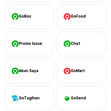
GoBox
GoFood
Promo Issue
Chat
Akun Saya
GoMart
GoTagihan
GoSend