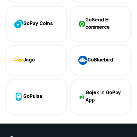
GoSend E-
GoPay Coins
commerce
Jago
GoBluebird
Gojek in GoPay
GoPulsa
App