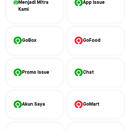
Menjadi Mitra
App Issue
Kami
GoBox
GoFood
Promo Issue
Chat
Akun Saya
GoMart