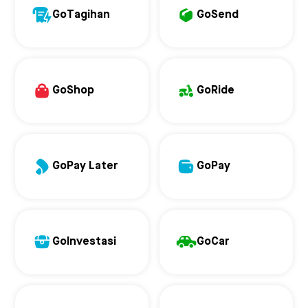
GoTagihan
GoSend
GoShop
GoRide
GoPay Later
GoPay
GoInvestasi
GoCar