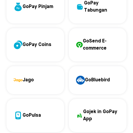
GoPay
GoPay Pinjam
Tabungan
GoSend E-
GoPay Coins
commerce
Jago
GoBluebird
Gojek in GoPay
GoPulsa
App