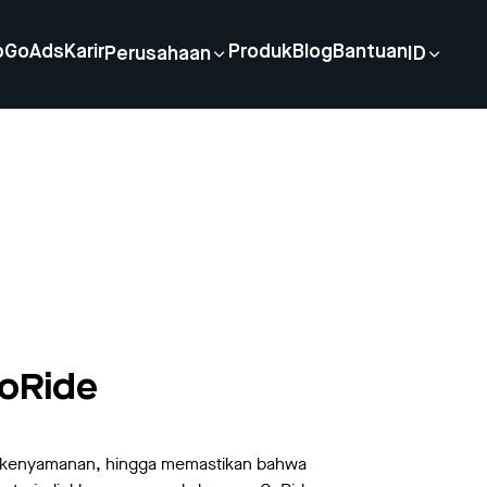
p
GoAds
Karir
Produk
Blog
Bantuan
Perusahaan
ID
oRide
, kenyamanan, hingga memastikan bahwa