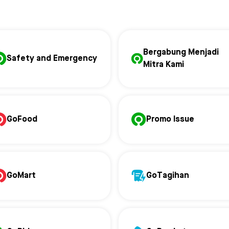
Bergabung Menjadi
Safety and Emergency
Mitra Kami
GoFood
Promo Issue
GoMart
GoTagihan