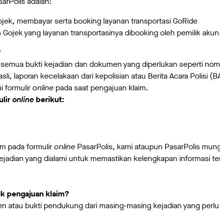
sarPolis adalah:
Gojek, membayar serta booking layanan transportasi GoRide
ojek yang layanan transportasinya dibooking oleh pemilik aku
?
emua bukti kejadian dan dokumen yang diperlukan seperti nomor o
asli, laporan kecelakaan dari kepolisian atau Berita Acara Polisi
i formulir
online
pada saat pengajuan klaim.
ulir
online
berikut:
im pada formulir
online
PasarPolis, kami ataupun PasarPolis mu
ejadian yang dialami untuk memastikan kelengkapan informasi te
uk pengajuan klaim?
n atau bukti pendukung dari masing-masing kejadian yang perl