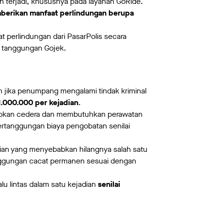
n terjadi, khususnya pada layanan GoRide.
erikan manfaat perlindungan berupa
perlindungan dari PasarPolis secara
di tanggungan Gojek.
an jika penumpang mengalami tindak kriminal
1.000.000 per kejadian
.
babkan cedera dan membutuhkan perawatan
pertanggungan biaya pengobatan senilai
dian yang menyebabkan hilangnya salah satu
rtanggungan cacat permanen sesuai dengan
lu lintas dalam satu kejadian
senilai