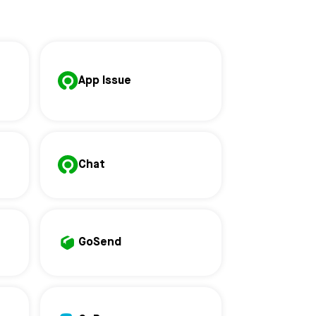
App Issue
Chat
GoSend