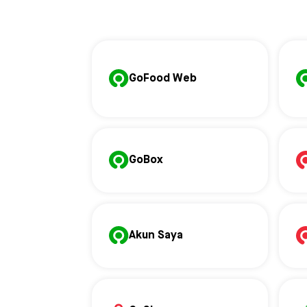
GoFood Web
GoBox
Akun Saya