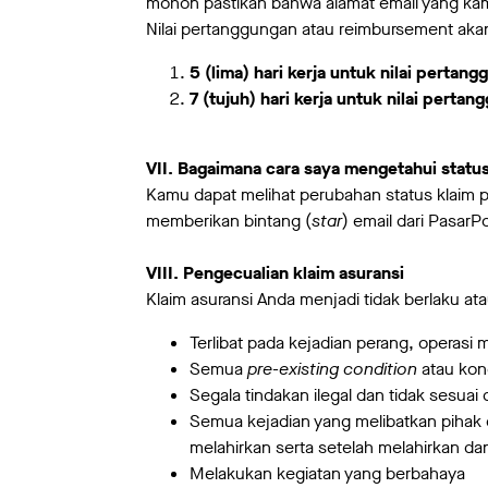
mohon pastikan bahwa alamat email yang ka
Nilai pertanggungan atau reimbursement aka
5 (lima) hari kerja untuk nilai pert
7 (tujuh) hari kerja untuk nilai per
VII. Bagaimana cara saya mengetahui statu
Kamu dapat melihat perubahan status klaim
memberikan bintang (
star
) email dari Pasa
VIII. Pengecualian klaim asuransi
Klaim asuransi Anda menjadi tidak berlaku ata
Terlibat pada kejadian perang, operasi m
Semua
pre-existing condition
atau kond
Segala tindakan ilegal dan tidak sesu
Semua kejadian yang melibatkan pihak 
melahirkan serta setelah melahirkan da
Melakukan kegiatan yang berbahaya