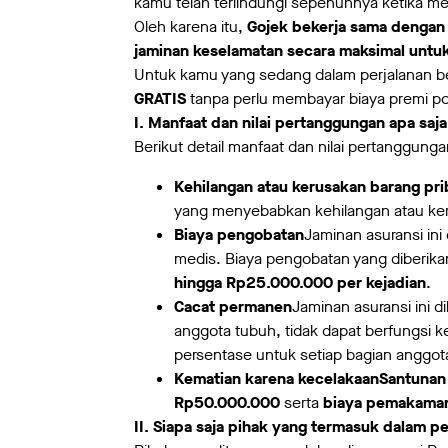
kamu telah terlindungi sepenuhnya ketika m
Oleh karena itu,
Gojek bekerja sama dengan 
jaminan keselamatan secara maksimal untuk
Untuk kamu yang sedang dalam perjalanan be
GRATIS
tanpa perlu membayar biaya premi po
I. Manfaat dan nilai pertanggungan apa saj
Berikut detail manfaat dan nilai pertanggung
Kehilangan atau kerusakan barang prib
yang menyebabkan kehilangan atau kerus
Biaya pengobatan
Jaminan asuransi i
medis. Biaya pengobatan yang diberikan
hingga Rp25.000.000 per kejadian
.
Cacat permanen
Jaminan asuransi ini 
anggota tubuh, tidak dapat berfungsi k
persentase untuk setiap bagian anggot
Kematian karena kecelakaanSantunan
Rp50.000.000
serta
biaya pemakaman
II. Siapa saja pihak yang termasuk dalam pe