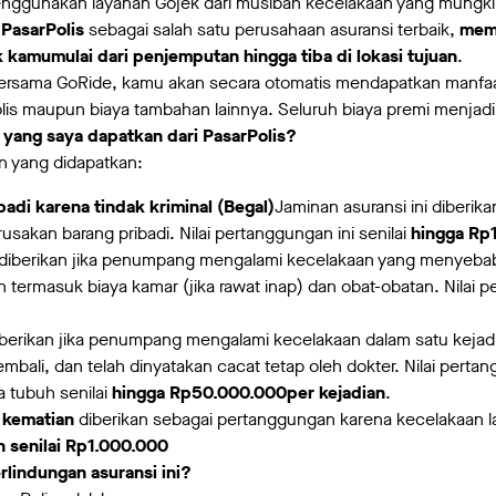
enggunakan layanan Gojek dari musibah kecelakaan yang mungki
PasarPolis
sebagai salah satu perusahaan asuransi terbaik,
memb
 kamumulai dari penjemputan hingga tiba di lokasi tujuan
.
rsama GoRide, kamu akan secara otomatis mendapatkan manfaat 
lis maupun biaya tambahan lainnya. Seluruh biaya premi menja
a yang saya dapatkan dari PasarPolis?
an yang didapatkan:
adi karena tindak kriminal (Begal)
Jaminan asuransi ini diberik
akan barang pribadi. Nilai pertanggungan ini senilai
hingga Rp
ni diberikan jika penumpang mengalami kecelakaan yang menye
 termasuk biaya kamar (jika rawat inap) dan obat-obatan. Nilai 
diberikan jika penumpang mengalami kecelakaan dalam satu keja
embali, dan telah dinyatakan cacat tetap oleh dokter. Nilai pe
a tubuh senilai
hingga Rp50.000.000per kejadian
.
 kematian
diberikan sebagai pertanggungan karena kecelakaan la
 senilai Rp1.000.000
rlindungan asuransi ini?