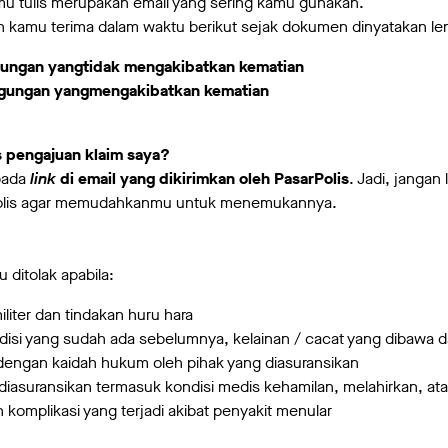
mu tulis merupakan email yang sering kamu gunakan.
n kamu terima dalam waktu berikut sejak dokumen dinyatakan l
anggungan yangtidak mengakibatkan kematian
tanggungan yangmengakibatkan kematian
s pengajuan klaim saya?
 pada
link
di email yang dikirimkan oleh PasarPolis
. Jadi, jangan
rPolis agar memudahkanmu untuk menemukannya.
u ditolak apabila:
iliter dan tindakan huru hara
isi yang sudah ada sebelumnya, kelainan / cacat yang dibawa da
ai dengan kaidah hukum oleh pihak yang diasuransikan
diasuransikan termasuk kondisi medis kehamilan, melahirkan, ata
n komplikasi yang terjadi akibat penyakit menular