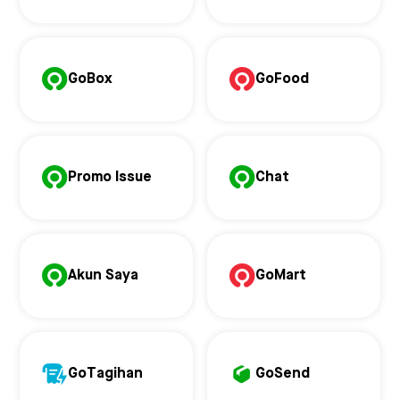
GoBox
GoFood
Promo Issue
Chat
Akun Saya
GoMart
GoTagihan
GoSend