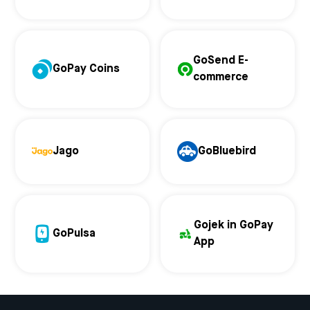
GoSend E-
GoPay Coins
commerce
Jago
GoBluebird
Gojek in GoPay
GoPulsa
App