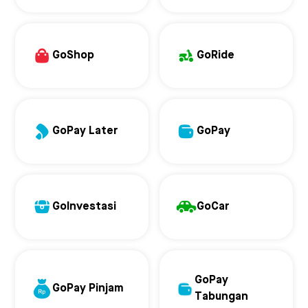
GoShop
GoRide
GoPay Later
GoPay
GoInvestasi
GoCar
GoPay
GoPay Pinjam
Tabungan