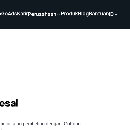
p
GoAds
Karir
Produk
Blog
Bantuan
Perusahaan
ID
esai
il/motor, atau pembelian dengan GoFood