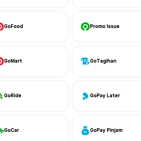
GoFood
Promo Issue
GoMart
GoTagihan
GoRide
GoPay Later
GoCar
GoPay Pinjam