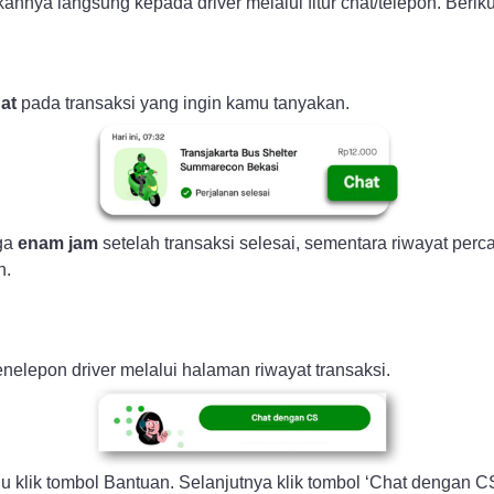
nya langsung kepada driver melalui fitur chat/telepon. Beriku
at
pada transaksi yang ingin kamu tanyakan.
gga
enam jam
setelah transaksi selesai, sementara riwayat perc
n.
nelepon driver melalui halaman riwayat transaksi.
lu klik tombol Bantuan. Selanjutnya klik tombol ‘Chat dengan CS’