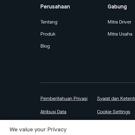
Perusahaan
Gabung
Tentang
Mitra Driver
Produk
Mitra Usaha
Blog
Pemberitahuan Privasi
Syarat dan Keten
Atribusi Data
Cookie Settings
We value your Privacy
© 2023 Gojek | Gojek adalah merek milik PT G