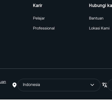
Karir
Hubungi k
Pelajar
Bantuan
Professional
Lokasi Kami
tuan
Indonesia
oTo Gojek Tokopedia Tbk. Terdaftar pada Direktorat Jendral Keka