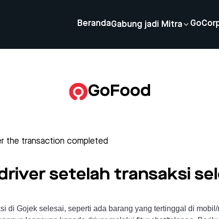
Beranda
GoCor
Gabung jadi Mitra
GoFood
ter the transaction completed
river setelah transaksi sel
i di Gojek selesai, seperti ada barang yang tertinggal di mob