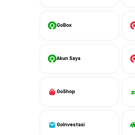
GoBox
Akun Saya
GoShop
GoInvestasi