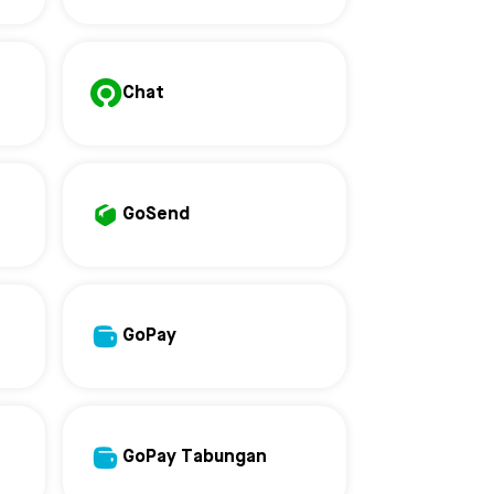
Chat
GoSend
GoPay
GoPay Tabungan