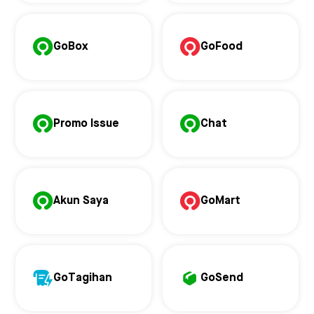
GoBox
GoFood
Promo Issue
Chat
Akun Saya
GoMart
GoTagihan
GoSend