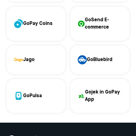
GoSend E-
GoPay Coins
commerce
Jago
GoBluebird
Gojek in GoPay
GoPulsa
App