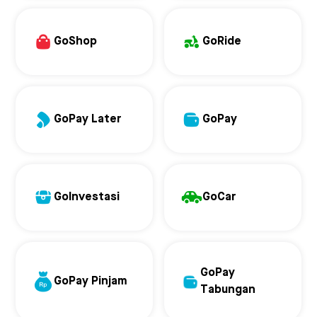
GoShop
GoRide
GoPay Later
GoPay
GoInvestasi
GoCar
GoPay
GoPay Pinjam
Tabungan