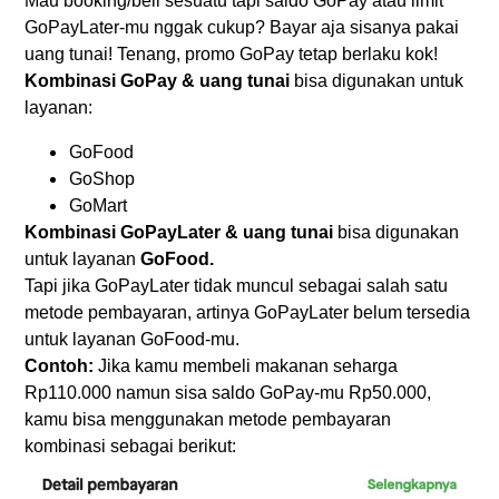
Mau booking/beli sesuatu tapi saldo GoPay atau limit
GoPayLater-mu nggak cukup? Bayar aja sisanya pakai
uang tunai! Tenang, promo GoPay tetap berlaku kok!
Kombinasi GoPay & uang tunai
bisa digunakan untuk
layanan:
GoFood
GoShop
GoMart
Kombinasi GoPayLater & uang tunai
bisa digunakan
untuk layanan
GoFood.
Tapi jika GoPayLater tidak muncul sebagai salah satu
metode pembayaran, artinya GoPayLater belum tersedia
untuk layanan GoFood-mu.
Contoh:
Jika kamu membeli makanan seharga
Rp110.000 namun sisa saldo GoPay-mu Rp50.000,
kamu bisa menggunakan metode pembayaran
kombinasi sebagai berikut: