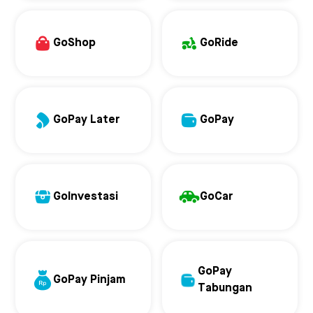
GoShop
GoRide
GoPay Later
GoPay
GoInvestasi
GoCar
GoPay
GoPay Pinjam
Tabungan