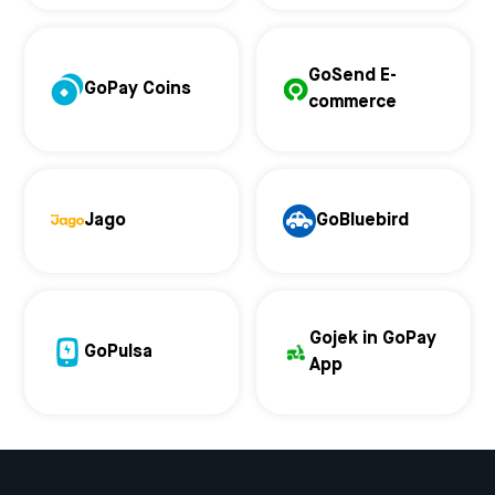
GoSend E-
GoPay Coins
commerce
Jago
GoBluebird
Gojek in GoPay
GoPulsa
App