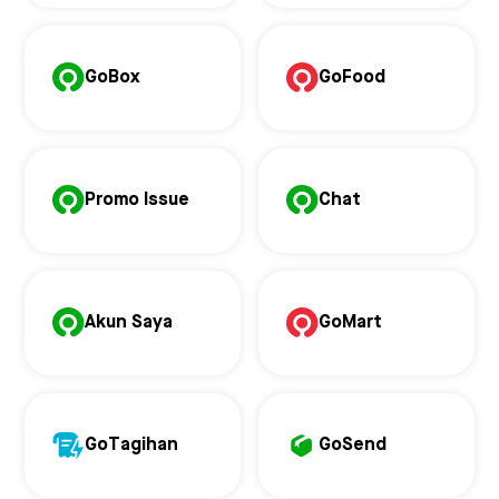
GoBox
GoFood
Promo Issue
Chat
Akun Saya
GoMart
GoTagihan
GoSend