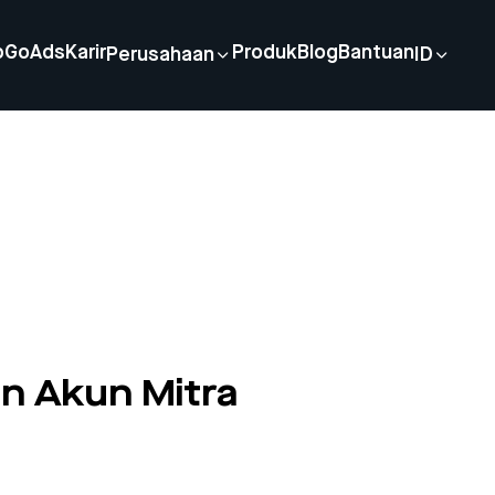
p
GoAds
Karir
Produk
Blog
Bantuan
Perusahaan
ID
an Akun Mitra