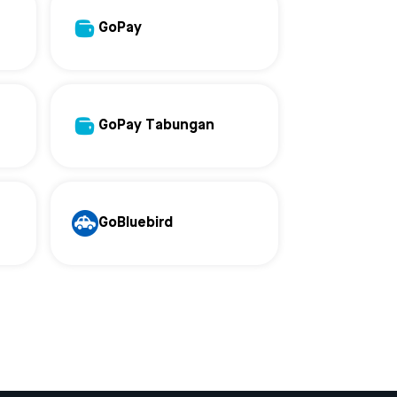
GoPay
GoPay Tabungan
GoBluebird