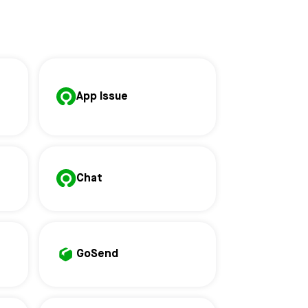
App Issue
Chat
GoSend