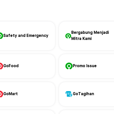
Bergabung Menjadi
Safety and Emergency
Mitra Kami
GoFood
Promo Issue
GoMart
GoTagihan