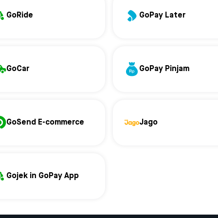
GoRide
GoPay Later
GoCar
GoPay Pinjam
GoSend E-commerce
Jago
Gojek in GoPay App