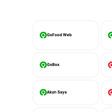
GoFood Web
GoBox
Akun Saya