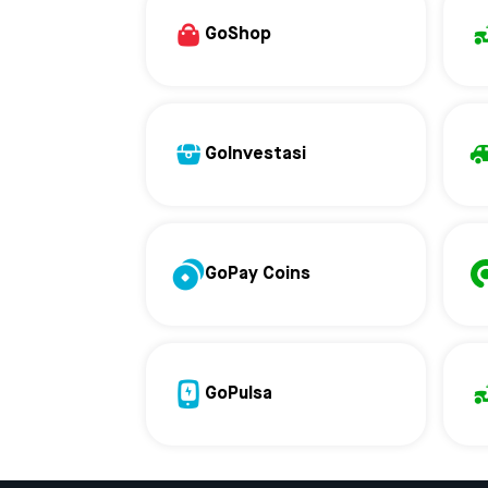
GoShop
GoInvestasi
GoPay Coins
GoPulsa