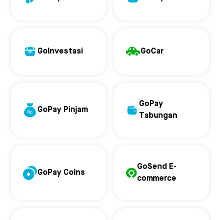
GoInvestasi
GoCar
GoPay
GoPay Pinjam
Tabungan
GoSend E-
GoPay Coins
commerce