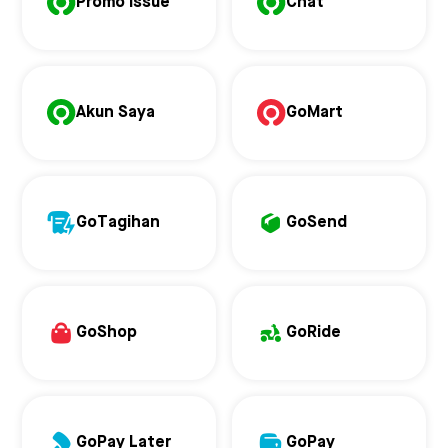
Promo Issue
Chat
Akun Saya
GoMart
GoTagihan
GoSend
GoShop
GoRide
GoPay Later
GoPay