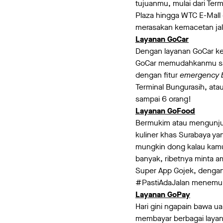
tujuanmu, mulai dari Term
Plaza hingga WTC E-Mall 
merasakan kemacetan ja
Layanan GoCar
Dengan layanan GoCar ke 
GoCar memudahkanmu saa
dengan fitur
emergency 
Terminal Bungurasih, ata
sampai 6 orang!
Layanan GoFood
Bermukim atau mengunjun
kuliner khas Surabaya ya
mungkin dong kalau kamu
banyak, ribetnya minta am
Super App Gojek, dengan
#PastiAdaJalan menemuk
Layanan GoPay
Hari gini ngapain bawa ua
membayar berbagai layan