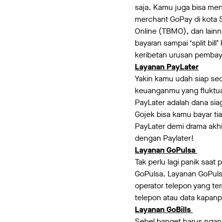
saja. Kamu juga bisa m
merchant GoPay di kota 
Online (TBMO), dan lainn
bayaran sampai ‘split bi
keribetan urusan pembay
Layanan PayLater
Yakin kamu udah siap sed
keuanganmu yang fluktuat
PayLater adalah dana sia
Gojek bisa kamu bayar ti
PayLater demi drama akhi
dengan Paylater!
Layanan GoPulsa
Tak perlu lagi panik saa
GoPulsa. Layanan GoPulsa
operator telepon yang te
telepon atau data kapanp
Layanan GoBills
Sebel banget harus ngantr