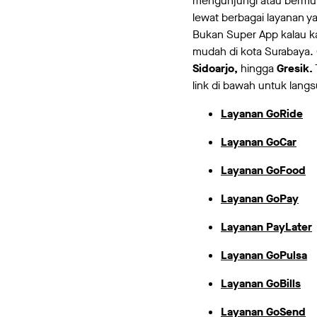
mengunjungi atau bermuk
lewat berbagai layanan y
Bukan Super App kalau k
mudah di kota Surabaya. 
Sidoarjo,
hingga
Gresik.
link di bawah untuk lang
Layanan GoRide
Layanan GoCar
Layanan GoFood
Layanan GoPay
Layanan PayLater
Layanan GoPulsa
Layanan GoBills
Layanan GoSend