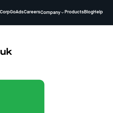
Corp
GoAds
Careers
Products
Blog
Help
Company
tuk