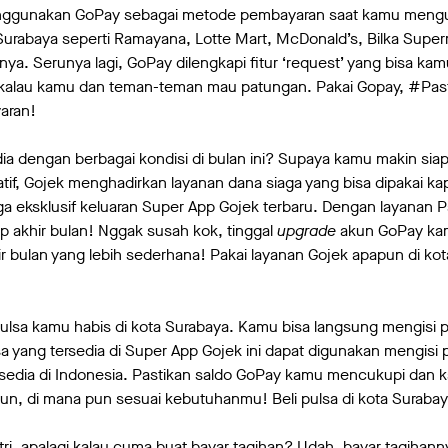
enggunakan GoPay sebagai metode pembayaran saat kamu mengun
Surabaya seperti Ramayana, Lotte Mart, McDonald’s, Bilka Supe
nya. Serunya lagi, GoPay dilengkapi fitur ‘request’ yang bisa k
ll’ kalau kamu dan teman-teman mau patungan. Pakai Gopay, #Pas
aran!
ia dengan berbagai kondisi di bulan ini? Supaya kamu makin siap
if, Gojek menghadirkan layanan dana siaga yang bisa dipakai kapa
ga eksklusif keluaran Super App Gojek terbaru. Dengan layanan 
ap akhir bulan! Nggak susah kok, tinggal
upgrade
akun GoPay kam
r bulan yang lebih sederhana! Pakai layanan Gojek apapun di ko
t pulsa kamu habis di kota Surabaya. Kamu bisa langsung mengisi 
 yang tersedia di Super App Gojek ini dapat digunakan mengisi pu
rsedia di Indonesia. Pastikan saldo GoPay kamu mencukupi dan 
un, di mana pun sesuai kebutuhanmu! Beli pulsa di kota Surabay
i, apalagi kalau cuma buat bayar tagihan? Udah, bayar tagihannya