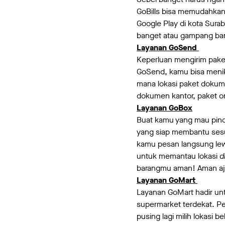
GoBills bisa memudahkan 
Google Play di kota Sura
banget atau gampang ba
Layanan GoSend
Keperluan mengirim paket
GoSend, kamu bisa menik
mana lokasi paket doku
dokumen kantor, paket on
Layanan GoBox
Buat kamu yang mau pind
yang siap membantu ses
kamu pesan langsung lewat
untuk memantau lokasi
d
barangmu aman! Aman aj
Layanan GoMart
Layanan GoMart hadir un
supermarket terdekat. Pe
pusing lagi milih lokasi 