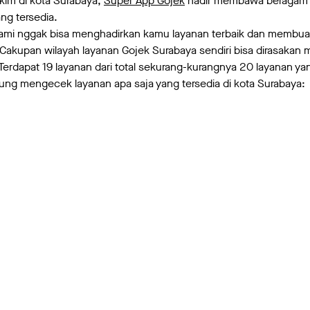
im di kota Surabaya,
Super App Gojek
hadir membawa beragam 
ang tersedia.
ami nggak bisa menghadirkan kamu layanan terbaik dan membuat
Cakupan wilayah layanan Gojek Surabaya sendiri bisa dirasakan m
Terdapat 19 layanan dari total sekurang-kurangnya 20 layanan y
sung mengecek layanan apa saja yang tersedia di kota Surabaya: