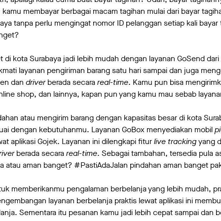
kamu membayar berbagai macam tagihan mulai dari bayar tagihan
baya tanpa perlu mengingat nomor ID pelanggan setiap kali baya
nget?
 di kota Surabaya jadi lebih mudah dengan layanan GoSend dari
mati layanan pengiriman barang satu hari sampai dan juga men
men dan
driver
berada secara
real-time
. Kamu pun bisa mengirim
line shop, dan lainnya, kapan pun yang kamu mau sebab layanan 
ahan atau mengirim barang dengan kapasitas besar di kota Sura
uai dengan kebutuhanmu. Layanan GoBox menyediakan mobil
p
 aplikasi Gojek. Layanan ini dilengkapi fitur
live tracking
yang 
river
berada secara
real-time
. Sebagai tambahan, tersedia pula 
a atau aman banget? #PastiAdaJalan pindahan aman banget pa
tuk memberikanmu pengalaman berbelanja yang lebih mudah, prak
ngembangan layanan berbelanja praktis lewat aplikasi ini memb
belanja. Sementara itu pesanan kamu jadi lebih cepat sampai dan b