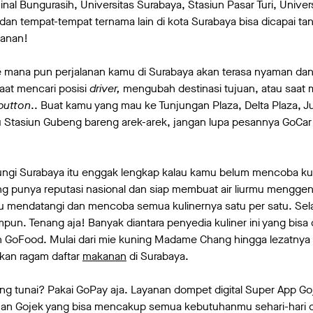
inal Bungurasih, Universitas Surabaya, Stasiun Pasar Turi, Univers
dan tempat-tempat ternama lain di kota Surabaya bisa dicapai tan
lanan!
mana pun perjalanan kamu di Surabaya akan terasa nyaman dan a
t mencari posisi
driver,
mengubah destinasi tujuan, atau saa
button
.. Buat kamu yang mau ke Tunjungan Plaza, Delta Plaza, Ju
u Stasiun Gubeng bareng arek-arek, jangan lupa pesannya GoCar 
gi Surabaya itu enggak lengkap kalau kamu belum mencoba kul
ng punya reputasi nasional dan siap membuat air liurmu mengge
 mendatangi dan mencoba semua kulinernya satu per satu. Se
pun. Tenang aja! Banyak diantara penyedia kuliner ini yang bisa d
 GoFood. Mulai dari mie kuning Madame Chang hingga lezatnya 
an ragam daftar
makanan
di Surabaya.
ng tunai? Pakai GoPay aja. Layanan dompet digital Super App Goje
an Gojek yang bisa mencakup semua kebutuhanmu sehari-hari cu