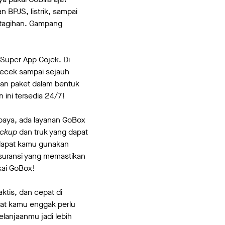
 BPJS, listrik, sampai
r tagihan. Gampang
 Super App Gojek. Di
gecek sampai sejauh
kan paket dalam bentuk
ini tersedia 24/7!
baya, ada layanan GoBox
ickup
dan truk yang dapat
dapat kamu gunakan
asuransi yang memastikan
kai GoBox!
tis, dan cepat di
uat kamu enggak perlu
elanjaanmu jadi lebih