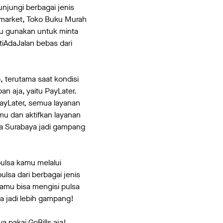
jungi berbagai jenis
rmarket, Toko Buku Murah
amu gunakan untuk minta
tiAdaJalan bebas dari
, terutama saat kondisi
n aja, yaitu PayLater.
PayLater, semua layanan
u dan aktifkan layanan
ta Surabaya jadi gampang
pulsa kamu melalui
lsa dari berbagai jenis
kamu bisa mengisi pulsa
a jadi lebih gampang!
 pakai GoBills aja!