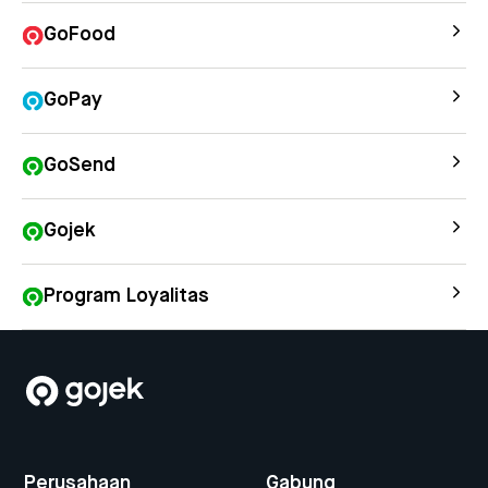
GoFood
GoPay
GoSend
Gojek
Program Loyalitas
Perusahaan
Gabung