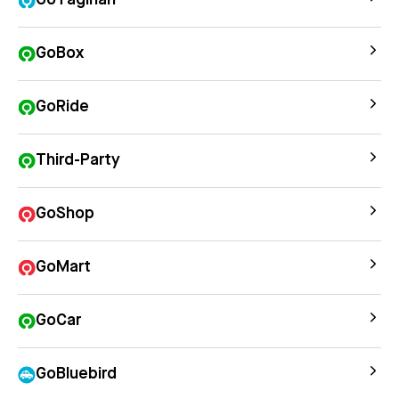
GoTagihan
GoBox
GoRide
Third-Party
GoShop
GoMart
GoCar
GoBluebird