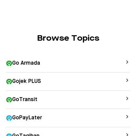
Browse Topics
Go Armada
Gojek PLUS
GoTransit
GoPayLater