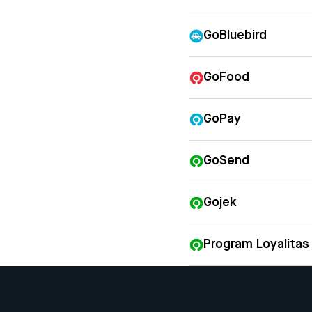
GoBluebird
GoFood
GoPay
GoSend
Gojek
Program Loyalitas