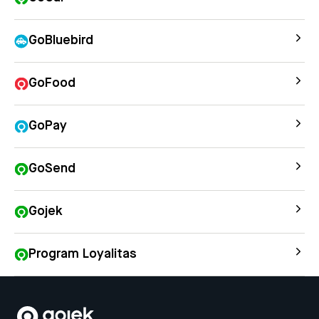
GoBluebird
GoFood
GoPay
GoSend
Gojek
Program Loyalitas