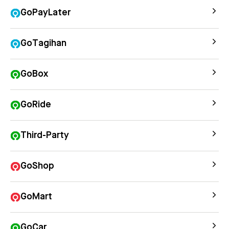
GoPayLater
GoTagihan
GoBox
GoRide
Third-Party
GoShop
GoMart
GoCar