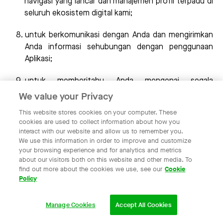
navigasi yang lancar dan manajemen profil terpadu di
seluruh ekosistem digital kami;
untuk berkomunikasi dengan Anda dan mengirimkan
Anda informasi sehubungan dengan penggunaan
Aplikasi;
untuk memberitahu Anda mengenai segala
pembaruan pada Aplikasi atau perubahan pada
We value your Privacy
layanan yang disediakan;
This website stores cookies on your computer. These
cookies are used to collect information about how you
untuk mengolah, memproses, menyelesaikan dan
interact with our website and allow us to remember you.
menanggapi keluhan, permasalahan, pertanyaan dan
We use this information in order to improve and customize
your browsing experience and for analytics and metrics
saran yang diterima dari Anda;
about our visitors both on this website and other media. To
find out more about the cookies we use, see our
Cookie
untuk melakukan pemeliharaan, mengembangkan,
Policy
menguji, meningkatkan, dan mempersonalisasikan
Aplikasi untuk memenuhi kebutuhan dan preferensi
Manage Cookies
Accept All Cookies
Anda sebagai pengguna;