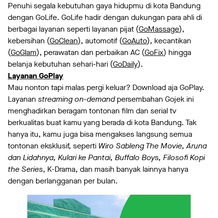
Penuhi segala kebutuhan gaya hidupmu di kota Bandung
dengan GoLife. GoLife hadir dengan dukungan para ahli di
berbagai layanan seperti layanan pijat (
GoMassage
),
kebersihan (
GoClean
), automotif (
GoAuto
), kecantikan
(
GoGlam
), perawatan dan perbaikan AC (
GoFix
) hingga
belanja kebutuhan sehari-hari (
GoDaily
).
Layanan GoPlay
Mau nonton tapi malas pergi keluar? Download aja GoPlay.
Layanan
streaming on-demand
persembahan Gojek ini
menghadirkan beragam tontonan film dan serial tv
berkualitas buat kamu yang berada di kota Bandung. Tak
hanya itu, kamu juga bisa mengakses langsung semua
tontonan eksklusif, seperti
Wiro Sableng The Movie, Aruna
dan Lidahnya, Kulari ke Pantai, Buffalo Boys, Filosofi Kopi
the Series
, K-Drama, dan masih banyak lainnya hanya
dengan berlangganan per bulan.