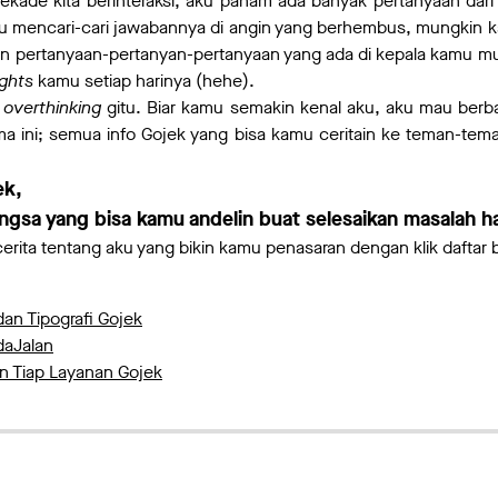
 dekade kita berinteraksi, aku paham ada banyak pertanyaan dar
u mencari-cari jawabannya di angin yang berhembus, mungkin 
kin pertanyaan-pertanyan-pertanyaan yang ada di kepala kamu 
ghts
kamu setiap harinya (hehe).
u
overthinking
gitu. Biar kamu semakin kenal aku, aku mau berbag
ma ini; semua info Gojek yang bisa kamu ceritain ke teman-tema
ek,
angsa yang bisa kamu andelin buat selesaikan masalah h
cerita tentang aku yang bikin kamu penasaran dengan klik daftar b
dan Tipografi Gojek
aJalan
an Tiap Layanan Gojek