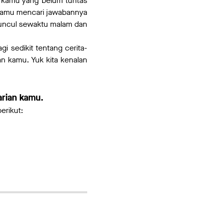
i kamu yang belum tuntas
kamu mencari jawabannya
muncul sewaktu malam dan
i sedikit tentang cerita-
n kamu. Yuk kita kenalan
arian kamu.
erikut: