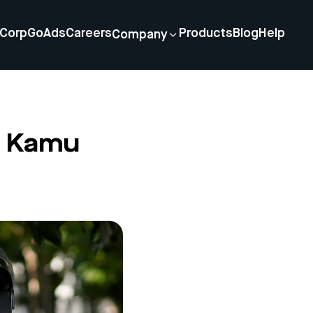
Corp
GoAds
Careers
Products
Blog
Help
Company
ib Kamu