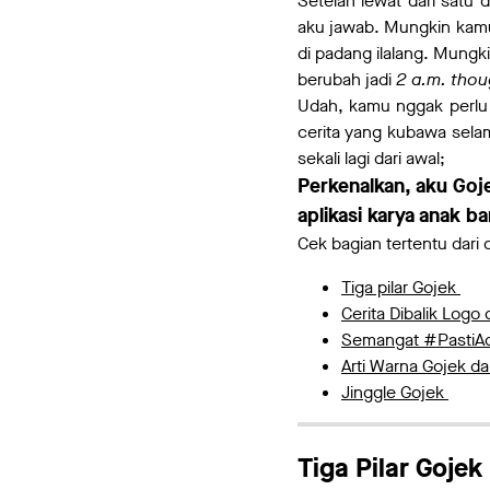
Setelah lewat dari satu
aku jawab. Mungkin kam
di padang ilalang. Mung
berubah jadi
2 a.m. thou
Udah, kamu nggak perl
cerita yang kubawa sela
sekali lagi dari awal;
Perkenalkan, aku Goj
aplikasi karya anak b
Cek bagian tertentu dari 
Tiga pilar Gojek
Cerita Dibalik Logo 
Semangat #PastiAd
Arti Warna Gojek d
Jinggle Gojek
Tiga Pilar Gojek