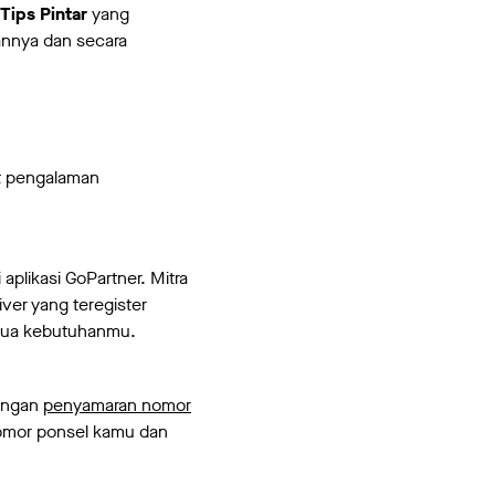
Tips Pintar
yang
annya dan secara
t pengalaman
aplikasi GoPartner. Mitra
er yang teregister
emua kebutuhanmu.
Dengan
penyamaran nomor
 nomor ponsel kamu dan