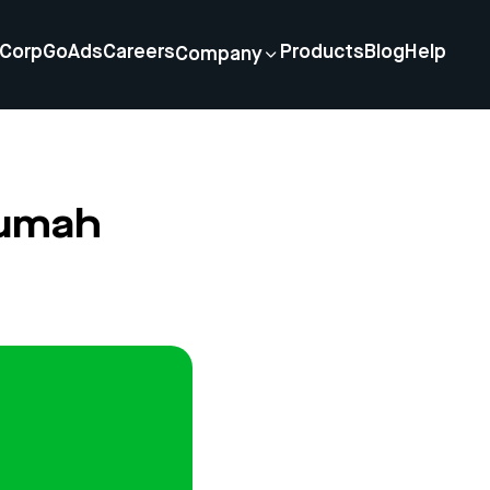
Corp
GoAds
Careers
Products
Blog
Help
Company
Rumah