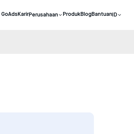
GoAds
Karir
Produk
Blog
Bantuan
Perusahaan
ID