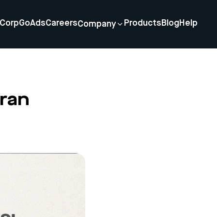
Corp
GoAds
Careers
Products
Blog
Help
Company
ran