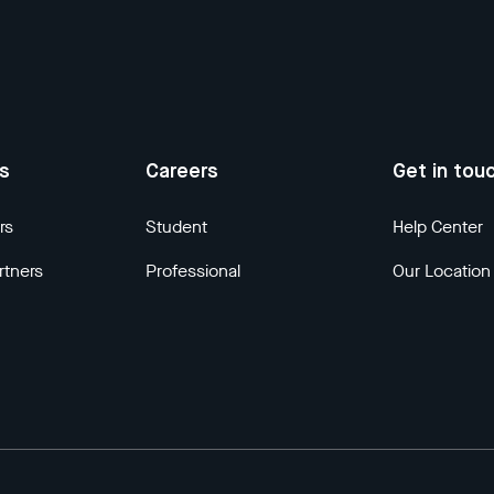
us
Careers
Get in tou
rs
Student
Help Center
rtners
Professional
Our Location