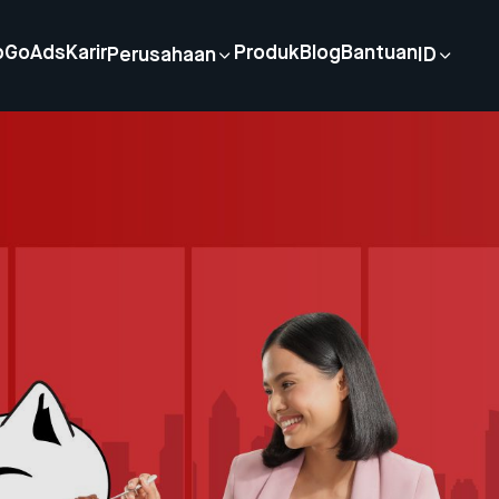
p
GoAds
Karir
Produk
Blog
Bantuan
Perusahaan
ID