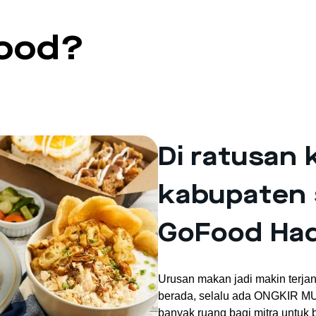
ood?
Di ratusan 
kabupaten 
GoFood Had
Urusan makan jadi makin terj
berada, selalu ada ONGKIR 
banyak ruang bagi mitra untuk