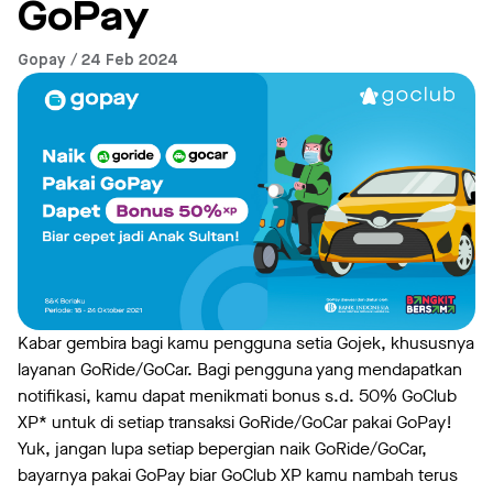
GoPay
Gopay / 24 Feb 2024
Kabar gembira bagi kamu pengguna setia Gojek, khususnya
layanan GoRide/GoCar. Bagi pengguna yang mendapatkan
notifikasi, kamu dapat menikmati bonus s.d. 50% GoClub
XP* untuk di setiap transaksi GoRide/GoCar pakai GoPay!
Yuk, jangan lupa setiap bepergian naik GoRide/GoCar,
bayarnya pakai GoPay biar GoClub XP kamu nambah terus