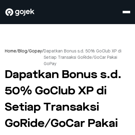
Home
/
Blog
/
Gopay
/
Dapatkan Bonus s.d. 50% GoClub XP di
Setiap Transaksi GoRide/GoCar Pakai
GoPay
Dapatkan Bonus s.d.
50% GoClub XP di
Setiap Transaksi
GoRide/GoCar Pakai